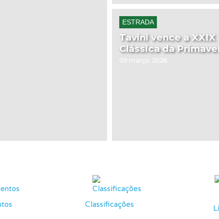
ESTRADA
Tavini vence a XXIX
Clássica da Primave
09 março 2026
tos
Classificações
L