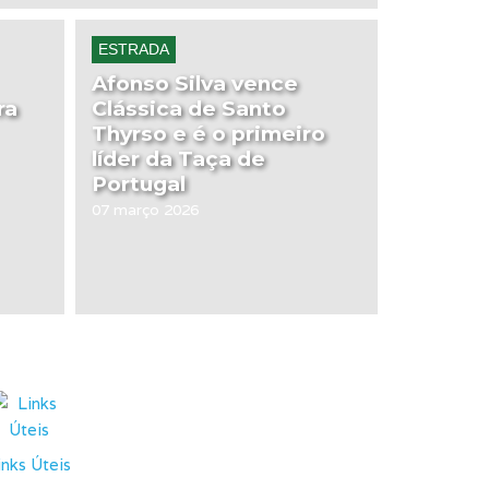
ESTRADA
Afonso Silva vence
ra
Clássica de Santo
Thyrso e é o primeiro
líder da Taça de
Portugal
07 março 2026
inks Úteis