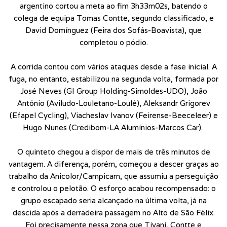
argentino cortou a meta ao fim 3h33m02s, batendo o
colega de equipa Tomas Contte, segundo classificado, e
David Domínguez (Feira dos Sofás-Boavista), que
completou o pódio.
A corrida contou com vários ataques desde a fase inicial. A
fuga, no entanto, estabilizou na segunda volta, formada por
José Neves (GI Group Holding-Simoldes-UDO), João
António (Aviludo-Louletano-Loulé), Aleksandr Grigorev
(Efapel Cycling), Viacheslav Ivanov (Feirense-Beeceleer) e
Hugo Nunes (Credibom-LA Alumínios-Marcos Car).
O quinteto chegou a dispor de mais de três minutos de
vantagem. A diferença, porém, começou a descer graças ao
trabalho da Anicolor/Campicarn, que assumiu a perseguição
e controlou o pelotão. O esforço acabou recompensado: o
grupo escapado seria alcançado na última volta, já na
descida após a derradeira passagem no Alto de São Félix.
Foi precisamente nessa zona que Tivani, Contte e